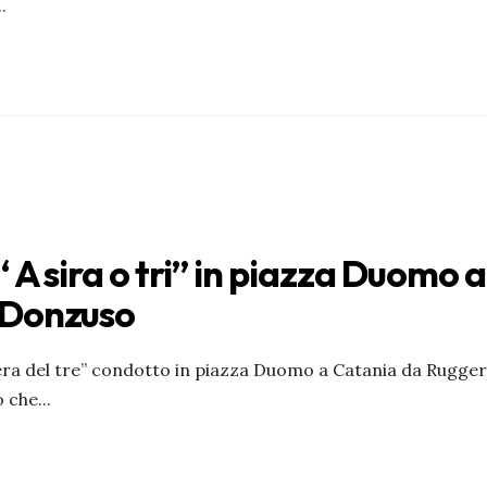
..
 A sira o tri” in piazza Duomo
 Donzuso
era del tre” condotto in piazza Duomo a Catania da Rugge
o che
...