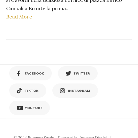
si e svolta nella deliziosa cornice di piazza Enrico
Cimbali a Bronte la prima
...
Read More
FACEBOOK
TWITTER
TIKTOK
INSTAGRAM
YOUTUBE
© 2024 Ruggero Sardo - Powered by Ingegno Digitale |